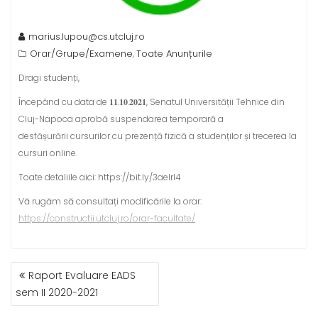
marius.lupou@cs.utcluj.ro
Orar/Grupe/Examene
Toate Anunțurile
,
Dragi studenți,
Începând cu data de 𝟏𝟏.𝟏𝟎.𝟐𝟎𝟐𝟏, Senatul Universității Tehnice din
Cluj-Napoca aprobă suspendarea temporară a
desfășurării cursurilor cu prezență fizică a studenților și trecerea la
cursuri online.
Toate detaliile aici: https://bit.ly/3aelrI4
Vă rugăm să consultați modificările la orar:
https://constructii.utcluj.ro/orar-facultate/
POST
Raport Evaluare EADS
NAVIGATION
sem II 2020-2021