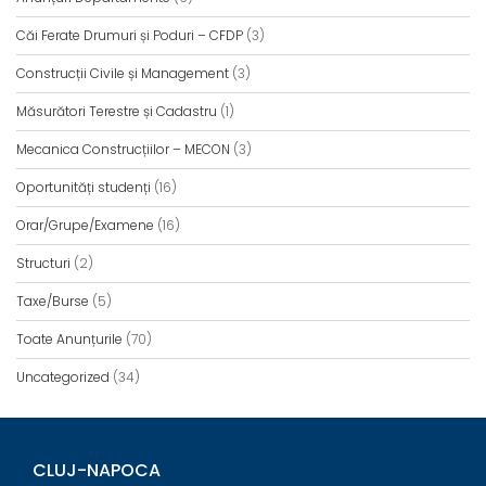
Căi Ferate Drumuri și Poduri – CFDP
(3)
Construcții Civile și Management
(3)
Măsurători Terestre și Cadastru
(1)
Mecanica Construcțiilor – MECON
(3)
Oportunități studenți
(16)
Orar/Grupe/Examene
(16)
Structuri
(2)
Taxe/Burse
(5)
Toate Anunțurile
(70)
Uncategorized
(34)
CLUJ-NAPOCA