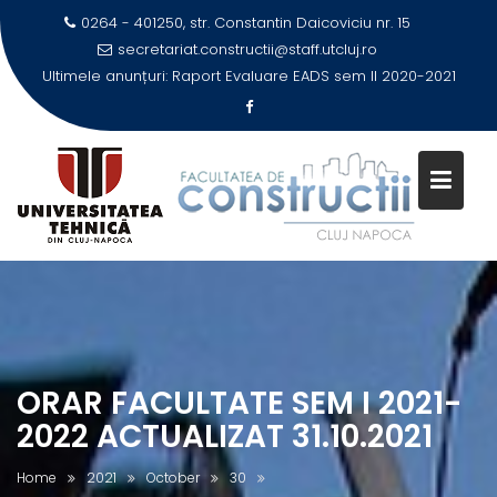
Skip
0264 - 401250, str. Constantin Daicoviciu nr. 15
to
secretariat.constructii@staff.utcluj.ro
content
Ultimele anunțuri:
Raport Evaluare EADS sem II 2020-2021
ORAR FACULTATE SEM I 2021-
2022 ACTUALIZAT 31.10.2021
Home
2021
October
30